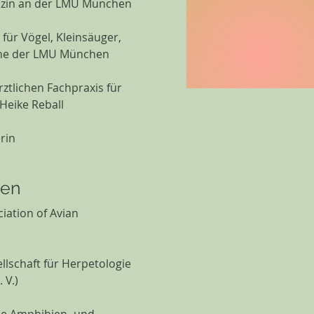
izin an der LMU München
k für Vögel, Kleinsäuger,
sche der LMU München
ärztlichen Fachpraxis für
ke Reball ​​​​
in​
ten
ciation of Avian
lschaft für Herpetologie
 V.)