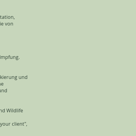
tation,
ie von
-Impfung.
rkierung und
he
 und
d Wildlife
your client",