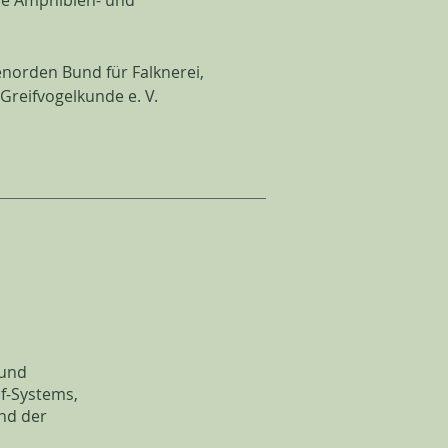
pe Amphibien- und
enorden Bund für Falknerei,
Greifvogelkunde e. V.
 und
uf-Systems,
nd der