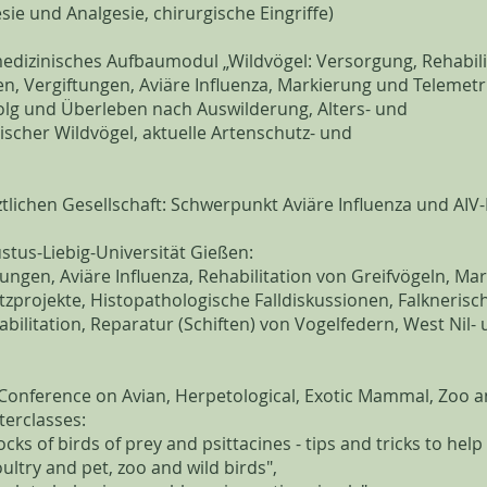
ie und Analgesie, chirurgische Eingriffe)
medizinisches Aufbaumodul „Wildvögel: Versorgung, Rehabili
n, Vergiftungen, Aviäre Influenza, Markierung und Telemetr
folg und Überleben nach Auswilderung, Alters- und
cher Wildvögel, aktuelle Artenschutz- und
tlichen Gesellschaft: Schwerpunkt Aviäre Influenza und AIV
stus-Liebig-Universität Gießen:
ungen, Aviäre Influenza, Rehabilitation von Greifvögeln, Ma
tzprojekte, Histopathologische Falldiskussionen, Falknerisc
ilitation, Reparatur (Schiften) von Vogelfedern, West Nil-
 Conference on Avian, Herpetological, Exotic Mammal, Zoo an
terclasses:
cks of birds of prey and psittacines - tips and tricks to help 
ultry and pet, zoo and wild birds",