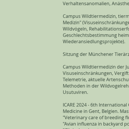
Verhaltensanomalien, Anästhes
​Campus Wildtiermedizin, tier
Medizin" (
​Visuseinschränkunge
Wildvögeln, Rehabilitationser
Geschlechtsbestimmung heimis
Wiederansiedlungsprojekte).
Sitzung der Münchener Tierärz
Campus Wildtiermedizin der Ju
Visuseinschränkungen, Vergift
Telemetrie, aktuelle Artenschu
Methoden in der Wildvogelrehab
Usutuviren.
ICARE 2024 - 6th International
Medicine in Gent, Belgien. Mas
"Veterinary care of breeding flo
"Avian influenza in backyard po