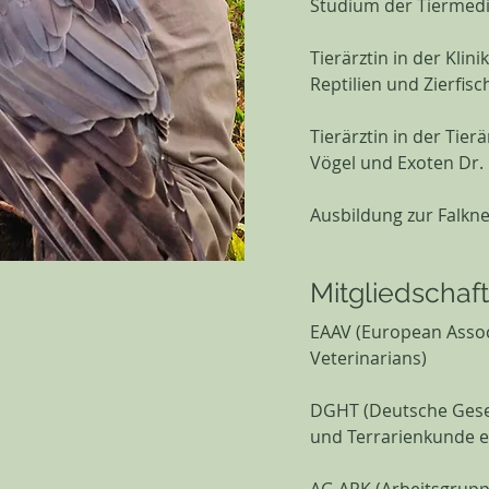
Studium der Tiermed
Tierärztin in der Klini
Reptilien und Zierfi
Tierärztin in der Tier
Vögel und Exoten Dr. Hei
Ausbildung zur Falkner
Mitgliedschaf
​​EAAV (European Asso
Veterinarians)
DGHT (Deutsche Gesel
und Terrarienkunde e.