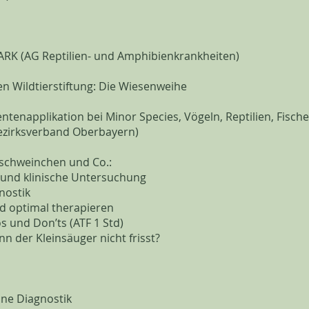
ARK (AG Reptilien- und Amphibienkrankheiten)
en Wildtierstiftung: Die Wiesenweihe
entenapplikation bei Minor Species, Vögeln, Reptilien, Fisch
Bezirksverband Oberbayern)
rschweinchen und Co.:
und klinische Untersuchung
nostik
d optimal therapieren
s und Don’ts (ATF 1 Std)
n der Kleinsäuger nicht frisst?
ine Diagnostik