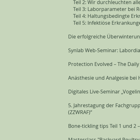
Teil 2: Wir durchleuchten alle
Teil 3: Laborparameter bei R
Teil 4: Haltungsbedingte Erk
Teil 5: Infektiöse Erkrankung
Die erfolgreiche Überwinterun
Synlab Web-Seminar: Labordiag
Protection Evolved – The Daily
Anästhesie und Analgesie bei
Digitales Live-Seminar „Vogelint
5. Jahrestagung der Fachgruppe
(ZZWRAF)“
Bone-tickling tips Teil 1 und 2 
Masterclass "Backyard Poultry 