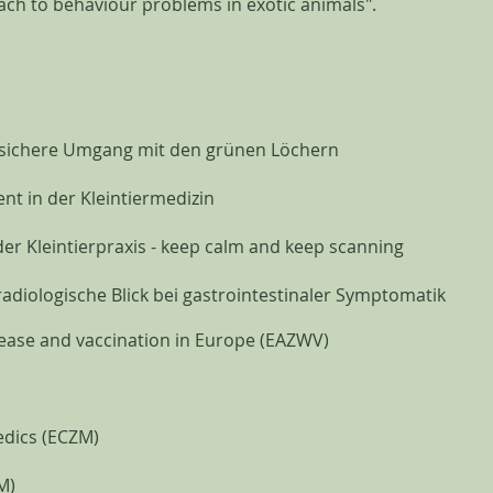
ach to behaviour problems in exotic animals".
 sichere Umgang mit den grünen Löchern
t in der Kleintiermedizin
der Kleintierpraxis - keep calm and keep scanning
 radiologische Blick bei gastrointestinaler Symptomatik
sease and vaccination in Europe (EAZWV)
edics (ECZM)
M)